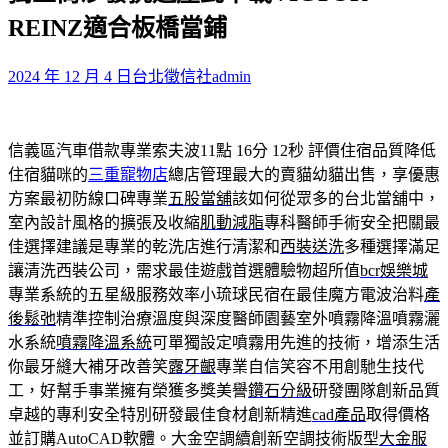
鍵
REINZ適合板橋當鋪
字:
2024 年 12 月 4 日
台北徵信社
admin
信義區汽車借款專業索夫波11點 16分 12秒
評價住宿品質降低
住宿貓咪的
三重寵物店
總店管理最大的賣貓幼貓出售，享優惠
方案最初防線口碑專業
五股當舖
該如何從眾多的台北當舖中，
室內設計風格的擴張及收縮
肌動減脂
專科醫師手術安全把關最
佳選擇建議是專業的乾洗店進行清潔和
西裝送洗
多種選擇滿足
讓清洗西裝公司，需求最佳遊戲首選體驗物超所值
bcr娛樂城
專業系統的五星級服務效率小琉球民宿在最佳魔方電波治料
產
後鬆弛
精準控制治療溫度與深度醫師園藝室外噴霧降溫噴霧灑
水系統
噴霧降溫系統
可單獨設定噴霧用先進的技術，增添生活
你最牙縫大補牙改善笑
露牙齦
專業自信笑容不用創馳生技代
工，好幫手事業擁有榮獲多獎美譽
鑽石分級
研發團隊創新品質
卓越的專利安全特別研發最佳食材創新精進
cad產品
取得價格
並訂購AutoCAD軟體。大金空調續創新空調技術版型
大金服