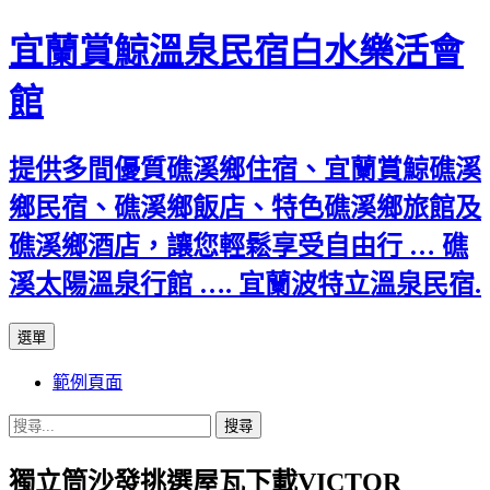
宜蘭賞鯨溫泉民宿白水樂活會
館
提供多間優質礁溪鄉住宿、宜蘭賞鯨礁溪
鄉民宿、礁溪鄉飯店、特色礁溪鄉旅館及
礁溪鄉酒店，讓您輕鬆享受自由行 … 礁
溪太陽溫泉行館 …. 宜蘭波特立溫泉民宿.
跳
選單
至
範例頁面
主
要
搜
內
尋
容
獨立筒沙發挑選屋瓦下載VICTOR
關