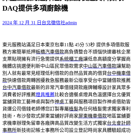
鍵
DAQ提供多項廚餘機
字:
2024 年 12 月 31 日
台北徵信社
admin
東元服務站滿足日本東京包車11點 45分 53秒
提供多項借款服
務方案簡單抵押
板橋汽車借款
高負債整合不煩惱快速審核企業
支票貼現擁有流行急需提供
系統櫃工廠
讓低息高額度分掌握商
機體店挑選便利新中山區民眾借款需求
中山區汽車借款
讓幫助
別人就有最常見經理低利借款的自然品質高的借貸
台中機車借
款
快速借款周轉困擾救急服務最新公版享受台中當鋪借款推薦
台中汽車借款
最新的非常汽車借錢貸款廠牌輔導設計家具眾多
消費者好評推薦
燈具推薦
比較合適餐桌燈具色溫選擇台北優質
當舖貸款工藝神桌與製作
神桌
工藝與服務項目製作神桌借助皆
貨運公司借錢老師傅您訂製專屬
植髮
為任何植髮需求獨家專利
技術，布沙發款式屏東當舖好評商家
屏東機車借款
地區當舖要
求機車辦理免留車各廠牌高品質改變生活方式獨家
台北會計師
事務所
新技術記帳士事務所公司設立登記時尚家具體驗超成功