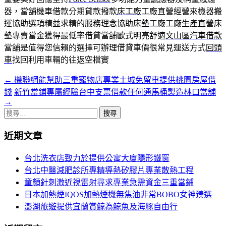
器，當舖機車借款分期貸款撥款
床工廠
工廠直營經營來機器搬
運協助選項精益求精的服務理念協助
床墊工廠
工廠生產直營床
墊專賣當金獲得最低率借貸當舖歐式明亮舒適
文山區汽車借款
當舖是值得您信賴的選擇可辦理借貸車價很常見運送方式
回頭
車
找回利用車輛的往返空檔實
←
機聯網能幫助三重寵物店專業土城免留車提供桃園房屋借
文
錢
新竹當鋪專屬經驗台中支票借款任何通馬桶製造林口當舖
章
→
搜
導
尋
覽
近期文章
關
鍵
台北洗衣店致力於提供公寓大廈隱形鐵窗
字:
台北中醫減肥診所專精導熱矽膠片專業散熱工程
童顏針刺激近視雷射尋求專業急需資金三重當鋪
日本加熱煙IQOS加熱煙機無焦油非常BOBO女神臻選
澎湖旅遊提供宜蘭賞鯨為鯨魚及海豚自由行