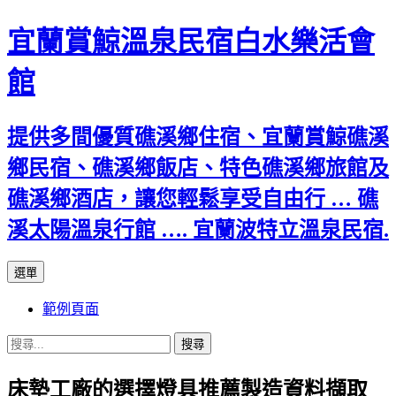
宜蘭賞鯨溫泉民宿白水樂活會
館
提供多間優質礁溪鄉住宿、宜蘭賞鯨礁溪
鄉民宿、礁溪鄉飯店、特色礁溪鄉旅館及
礁溪鄉酒店，讓您輕鬆享受自由行 … 礁
溪太陽溫泉行館 …. 宜蘭波特立溫泉民宿.
跳
選單
至
範例頁面
主
要
搜
內
尋
容
床墊工廠的選擇燈具推薦製造資料擷取
關