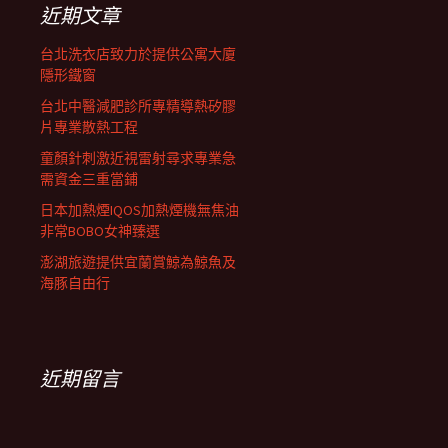
近期文章
台北洗衣店致力於提供公寓大廈
隱形鐵窗
台北中醫減肥診所專精導熱矽膠
片專業散熱工程
童顏針刺激近視雷射尋求專業急
需資金三重當鋪
日本加熱煙IQOS加熱煙機無焦油
非常BOBO女神臻選
澎湖旅遊提供宜蘭賞鯨為鯨魚及
海豚自由行
近期留言