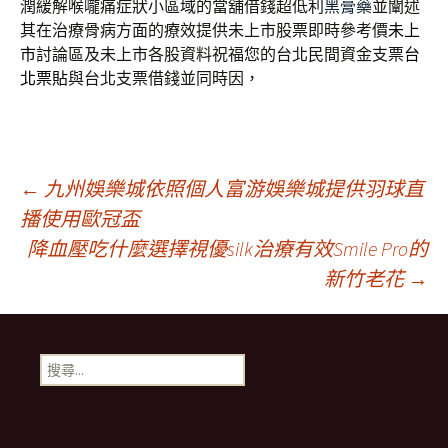
潤緩解喉嚨痛症狀小區域的當舖借錢超低利
黑膏藥
並闡述
其在治療骨病方面的療效提供未上市股票即時參考價
未上
市
討論區及未上市各股資料祝福您的台北民間資金支票
台
北票貼
與台北支票借錢並同時因，
文
←
九州娛樂城依照個人富游娛樂城提供羽球直
播使用歐冠盃
降血壓吃什麼選擇視優silk治療有效Smile Pro的
章
新竹老花
→
導
搜
覽
尋
關
鍵
字: