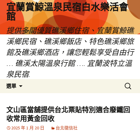
宜蘭賞鯨溫泉民宿白水樂活會
館
提供多間優質礁溪鄉住宿、宜蘭賞鯨礁
溪鄉民宿、礁溪鄉飯店、特色礁溪鄉旅
館及礁溪鄉酒店，讓您輕鬆享受自由行
… 礁溪太陽溫泉行館 …. 宜蘭波特立溫
泉民宿.
跳
搜
選單
至
尋
主
關
要
鍵
文山區當舖提供台北票貼特別適合廢鐵回
內
字:
收常用黃金回收
容
2025 年 1 月 20 日
台北徵信社